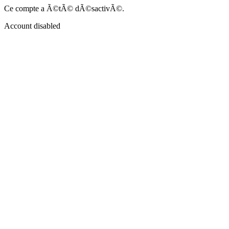
Ce compte a Ã©tÃ© dÃ©sactivÃ©.
Account disabled